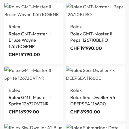
Rolex
Rolex
Rolex GMT-Master II
Rolex GMT-Master II
Bruce Wayne
Pepsi 126710BLRO
126710GRNR
CHF
19'990.00
CHF
15'790.00
Rolex
Rolex
Rolex GMT-Master II
Rolex Sea-Dweller 44
Sprite 126720VTNR
DEEPSEA 116600
CHF
16'999.00
CHF
8'990.00